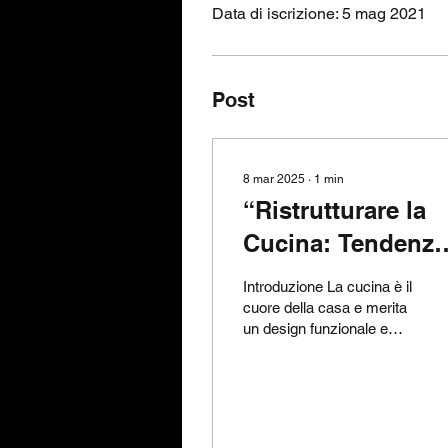
Data di iscrizione: 5 mag 2021
Post
8 mar 2025
∙
1
min
“Ristrutturare la
Cucina: Tendenze
Consigli per il
Introduzione La cucina è il
2025”
cuore della casa e merita
un design funzionale e
accattivante. Scopri le
tendenze più in voga per il
2025 e i...