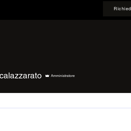
Richied
azzarato
calazzarato
Amministratore