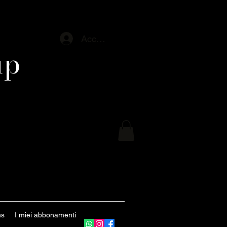
Accedi
up
ns
I miei abbonamenti