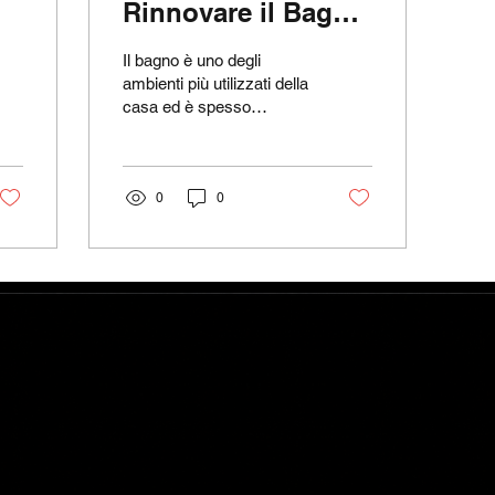
Rinnovare il Bagno
Senza Spendere
Il bagno è uno degli
una Fortuna”
ambienti più utilizzati della
casa ed è spesso
soggetto a usura e
umidità. Ma rinnovarlo non
deve necessariamente...
0
0