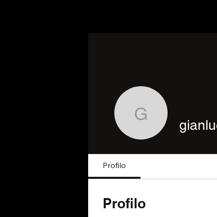
gianlucal
gianlu
Profilo
Profilo