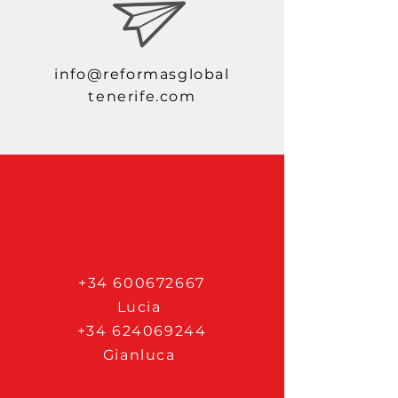
info@reformasglobal
tenerife.com
+34 600672667
Lucia
+34 624069244
Gianluca