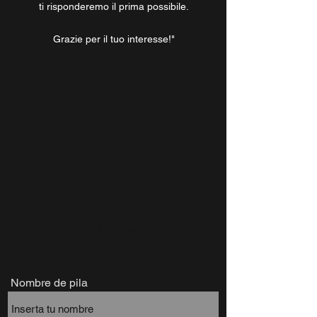
ti risponderemo il prima possibile.
Grazie per il tuo interesse!"
Gianluca Lazzarato
+34 624069244
Lucia Azzarello
+34600672667
Nombre de pila