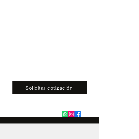
Ideación. Diseño. Inspiración.
Interior Design
Group
REFORMAS COMPLETAS
Solicitar cotización