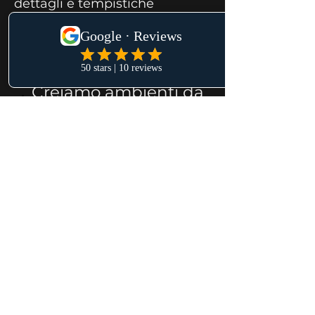
dettagli e tempistiche
Non realizziamo solo
spazi belli.
Creiamo ambienti da
vivere con serenità.