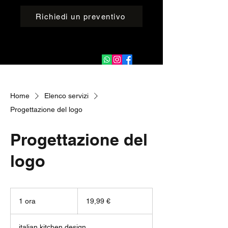
Richiedi un preventivo
Home
Elenco servizi
Progettazione del logo
Progettazione del
logo
19,99
euro
1 ora
1
19,99 €
o
r
italian kitchen design