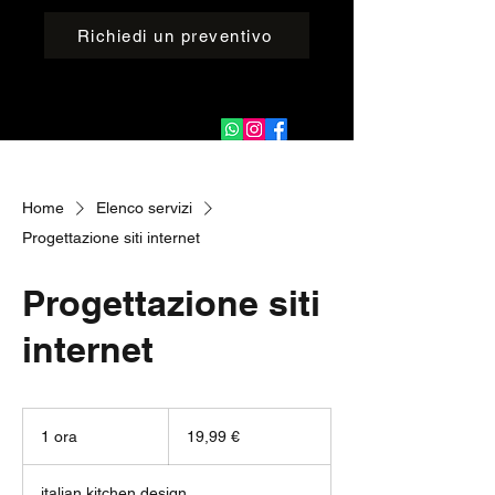
Richiedi un preventivo
Home
Elenco servizi
Progettazione siti internet
Progettazione siti
internet
19,99
euro
1 ora
1
19,99 €
o
r
italian kitchen design